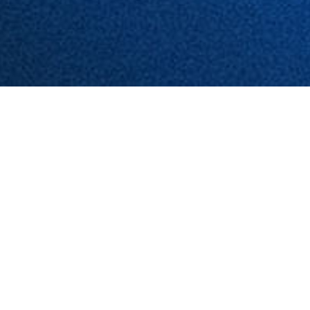
Présentation de la solution
Indygo
La gamme Indygo propose différents modules
d’analyse et de contrôle qui peuvent fonctionner seuls
ou combinés, afin de s’adapter à l’ensemble de vos
besoins, des plus modestes aux plus exigeants. Elle
vous permettra de faire évoluer votre installation année
après année, pour toujours plus de confort et plus de