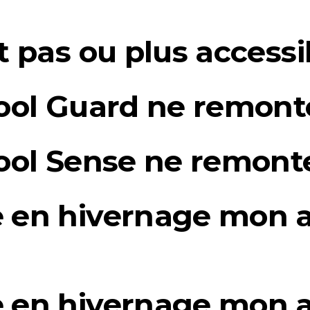
 pas ou plus accessib
ool Guard ne remont
ool Sense ne remont
en hivernage mon a
en hivernage mon a