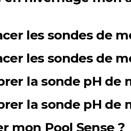
er les sondes de mo
er les sondes de mo
rer la sonde pH de 
rer la sonde pH de 
er mon Pool Sense ?